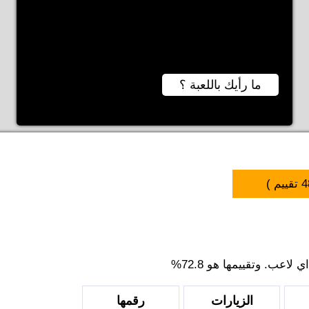
ما رأيك باللعبة ؟
4
تقييم )
اعب. وتقييمها هو 72.8%
الزيارات
رقمها