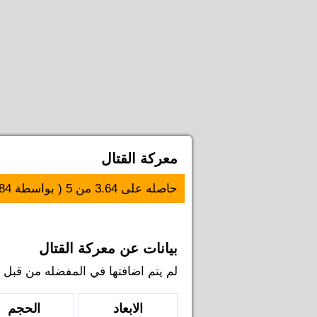
معركة القتال
حاصله على
3.64
من
5
( بواسطة
84
بيانات عن معركة القتال
لم يتم اضافتها في المفضله من قبل اي ل
الابعاد
الحجم