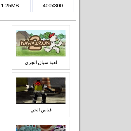
1.25MB
400x300
لعبة سباق الجري
قناص الحي