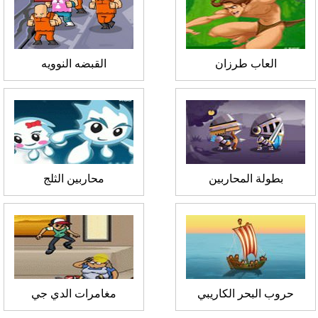
العاب طرزان
القبضه النوويه
بطولة المحاربين
محاربين الثلج
حروب البحر الكاريبي
مغامرات الدي جي