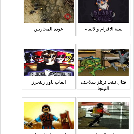
لعبة الاقزام والالغام
عودة المحاربين
قتال نينجا ترتلز سلاحف
العاب باور رينجرز
النينجا