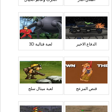
الدفاع الاخير
لعبة قتالية 3D
قنص المزعج
لعبة ميتال سلج