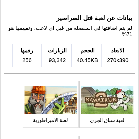
بيانات عن لعبة قتل الصراصير
لم يتم اضافتها في المفضله من قبل اي لاعب. وتقييمها هو
71%
الابعاد
الحجم
الزيارات
رقمها
256
93,342
40.45KB
270x390
لعبة سباق الجري
لعبة الامبراطورية