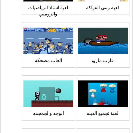
لعبة رمي الفواكه
لعبة استاذ الرياضيات
والزومبي
قارب ماريو
العاب مضحكة
لعبة تجميع الدببه
الوجه والجمجمه