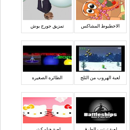
الاخطبوط المشاكس
تمزيق جورج بوش
لعبة الهروب من الثلج
الطائره الصغيره
لعبة ترتيب الطرق
لعبة هيلو كيتي