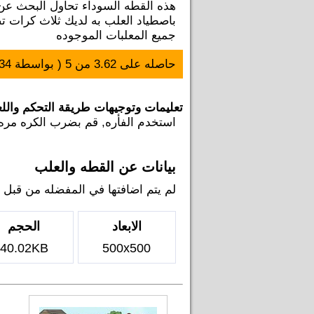
هذه القطه السوداء تحاول البحث ع
باصطياد العلب به لديك ثلاث كرات تض
جميع المعلبات الموجوده
حاصله على
3.62
من
5
( بواسطة
34
تعليمات وتوجيهات طريقة التحكم والل
استخدم الفأره, قم بضرب الكره مره 
بيانات عن القطه والعلب
لم يتم اضافتها في المفضله من قبل اي ل
الابعاد
الحجم
40.02KB
500x500