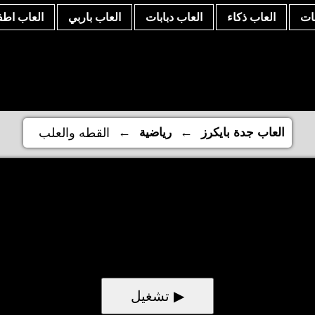
نات
العاب ذكاء
العاب دبابات
العاب باربي
العاب اطف
←
←
العاب جدة بايكرز
رياضية
القطه والعلب
▶ تشغيل