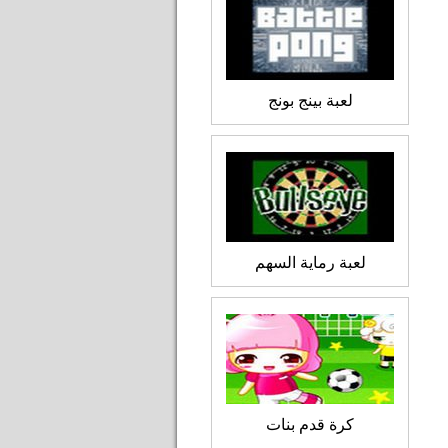
لعبة بينج بونج
لعبة رماية السهم
كرة قدم بنات