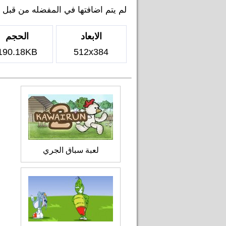
لم يتم اضافتها في المفضله من قبل اي ل
الابعاد
الحجم
190.18KB
512x384
لعبة سباق الجري