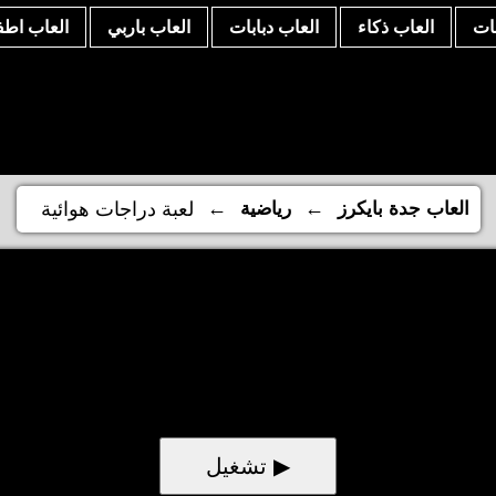
نات
العاب ذكاء
العاب دبابات
العاب باربي
العاب اطف
←
←
العاب جدة بايكرز
رياضية
لعبة دراجات هوائية
▶ تشغيل