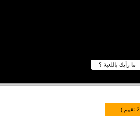
ما رأيك باللعبة ؟
2
تقييم )