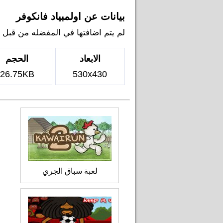
بيانات عن اولمبياد فانكوفر
لم يتم اضافتها في المفضله من قبل اي ل
الابعاد
الحجم
26.75KB
530x430
لعبة سباق الجري