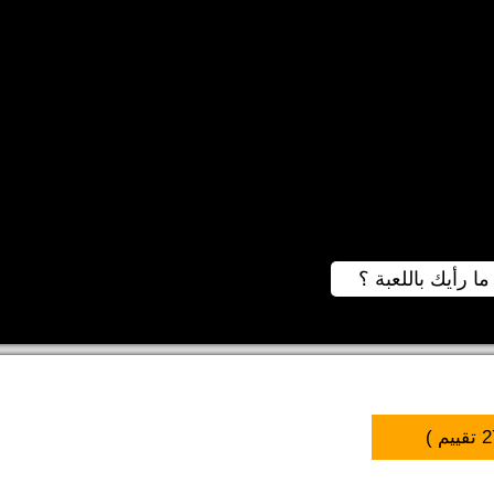
ما رأيك باللعبة ؟
2
تقييم )