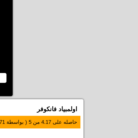
اولمبياد فانكوفر
حاصله على
4.17
من
5
( بواسطة
71