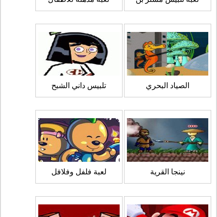
الصياد البحري
تلبيس داني الشبح
نينجا القرية
لعبة فلفل وفلافل