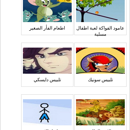
عامود الفواكة لعبة اطفال
اطعام الفأر الصغير
مسلية
تلبيس سونيك
تلبيس دايسكي