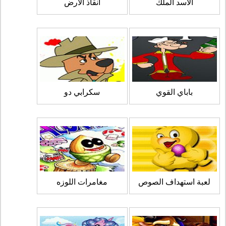
الاسد الملك
انقاذ الارض
باباي القوي
سكرابي دو
لعبة استهداف الصوص
مغامرات اللوزه