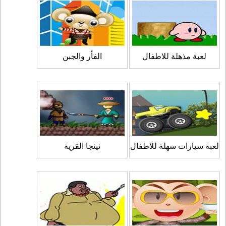
لعبة مذهلة للاطفال
الفأر والجبن
لعبة سيارات سهلة للاطفال
نينجا القرية