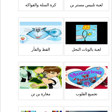
لعبة تلبيس مستر بن
كرة السلة والفواكه
لعبة بالونات النحل
القط والفأر
تجميع القلوب
مغارة بن تن