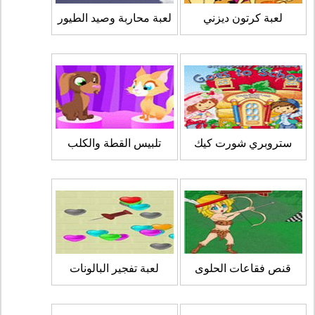
لعبة كرتون ديزني
لعبة محاربة وصيد الطيور
ستروبري شورت كيك
تلبيس القطة والكلب
قنص فقاعات الحلوى
لعبة تفجير البالونات