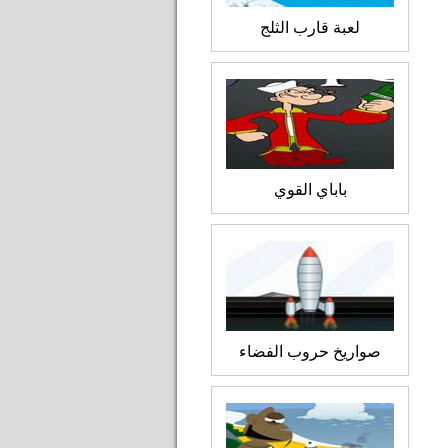
لعبة قارب الثلج
باباي القوي
صواريخ حروب الفضاء