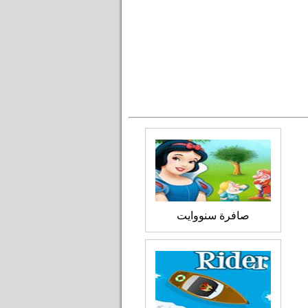
صافرة سنووايت