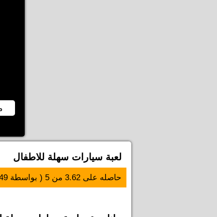
م
لعبة سيارات سهلة للاطفال
حاصله على
3.62
من
5
( بواسطة
49