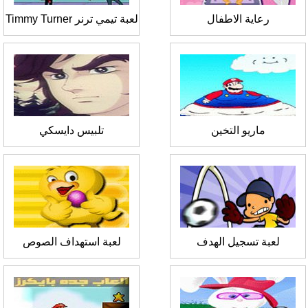
رعاية الاطفال
لعبة تيمي ترنر Timmy Turner
ماريو التخين
تلبيس دايسكي
لعبة تسجيل الهدف
لعبة استهداف الصوص