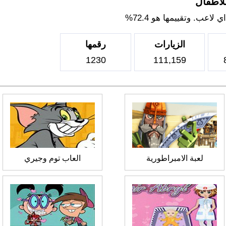
لاطفال
اعب. وتقييمها هو 72.4%
الزيارات
رقمها
1230
111,159
لعبة الامبراطورية
العاب توم وجيري