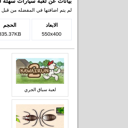
بيانات عن لعبة سيارات سهلة ل
لم يتم اضافتها في المفضله من قبل اي ل
الابعاد
الحجم
835.37KB
550x400
لعبة سباق الجري