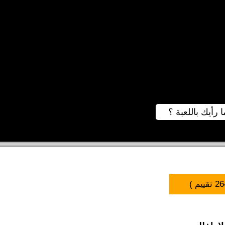
ا رأيك باللعبة ؟
26
تقييم )