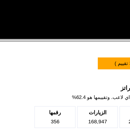
تقييم )
اتز
اعب. وتقييمها هو 62.4%
الزيارات
رقمها
356
168,947