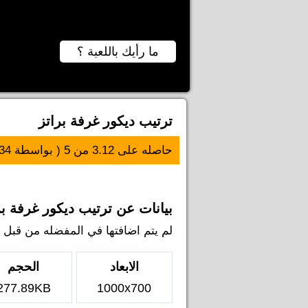
ما رأيك باللعبة ؟
ترتيب ديكور غرفة براتز
حاصله على
3.12
من
5
( بواسطة
34
بيانات عن ترتيب ديكور غرفة بر
لم يتم اضافتها في المفضله من قبل اي ل
الابعاد
الحجم
277.89KB
1000x700