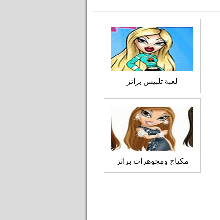
لعبة تلبيس براتز
مكياج ومجوهرات براتز