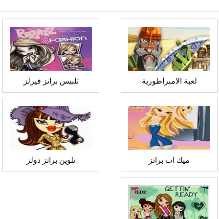
لعبة الامبراطورية
تلبيس براتز قيرلز
ميك اب براتز
تلوين براتز دولز