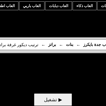
نات
العاب ذكاء
العاب دبابات
العاب باربي
العاب اطف
←
←
←
ب جدة بايكرز
بنات
براتز
ترتيب ديكور غرفة برات
▶ تشغيل