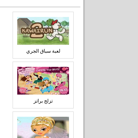
لعبة سباق الجري
تزلج براتز