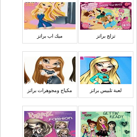
تزلج براتز
ميك اب براتز
لعبة تلبيس براتز
مكياج ومجوهرات براتز