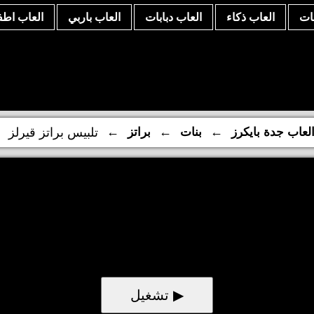
نات
العاب ذكاء
العاب دبابات
العاب باربي
العاب اطف
←
←
←
لعاب جدة بايكرز
بنات
براتز
تلبيس براتز قيرلز
▶ تشغيل