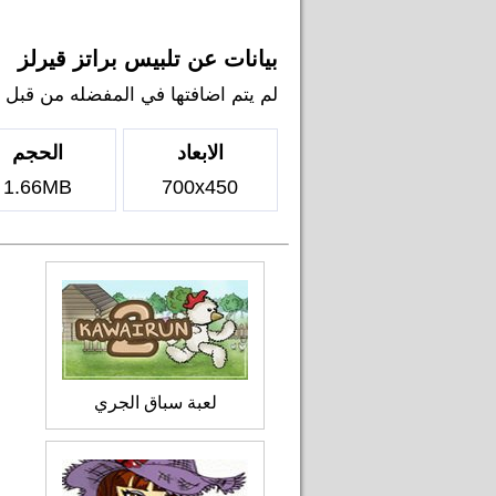
بيانات عن تلبيس براتز قيرلز
لم يتم اضافتها في المفضله من قبل اي ل
الابعاد
الحجم
1.66MB
700x450
لعبة سباق الجري