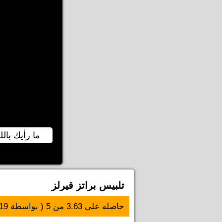
ما رأيك بالل
تلبيس براتز قيرلز
حاصله على
3.63
من
5
( بواسطة
19