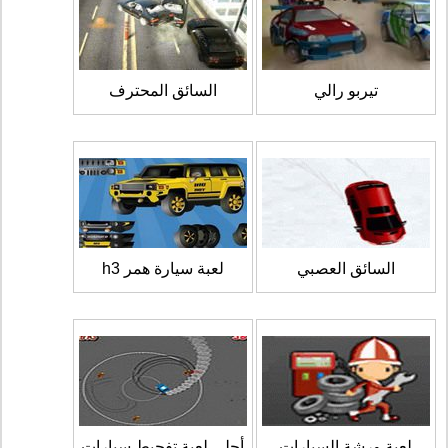
تيربو رالي
السائق المحترف
السائق العصبي
لعبة سيارة همر h3
لعبة ورشة السيارات
أحلى لعبة تفحيط سيارات