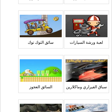
لعبة ورشة السيارات
سائق التوك توك
سباق الفيراري وماكلارين
السائق العجوز