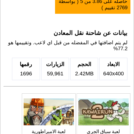
حاصله على
3.86
من
5
( بواسطة
2769
تقييم )
بيانات عن شاحنة نقل المعادن
لم يتم اضافتها في المفضله من قبل اي لاعب. وتقييمها هو
77.2%
الابعاد
الحجم
الزيارات
رقمها
1696
59,961
2.42MB
640x400
لعبة سباق الجري
لعبة الامبراطورية