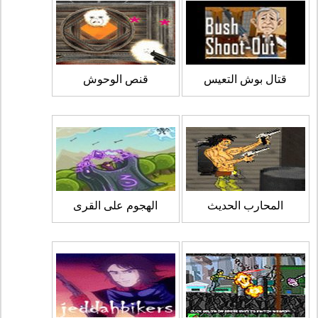
قتال بوش التعيس
قنص الوحوش
المحارب الحديث
الهجوم على القرى