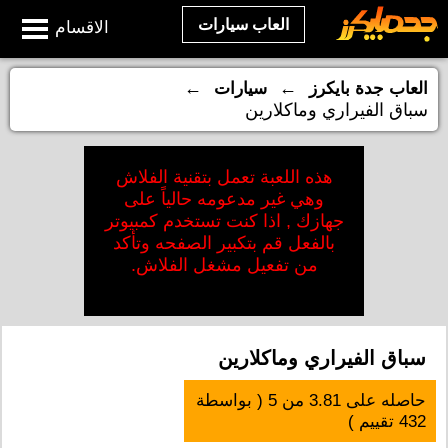
العاب سيارات
الاقسام
←
←
العاب جدة بايكرز
سيارات
سباق الفيراري وماكلارين
هذه اللعبة تعمل بتقنية الفلاش
وهي غير مدعومه حالياً على
جهازك , اذا كنت تستخدم كمبيوتر
بالفعل قم بتكبير الصفحه وتأكد
من تفعيل مشغل الفلاش.
سباق الفيراري وماكلارين
حاصله على
3.81
من
5
( بواسطة
432
تقييم )