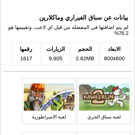
بيانات عن سباق الفيراري وماكلارين
لم يتم اضافتها في المفضله من قبل اي لاعب. وتقييمها هو
76.2%
الابعاد
الحجم
الزيارات
رقمها
1617
9,805
2.82MB
800x600
لعبة سباق الجري
لعبة الامبراطورية