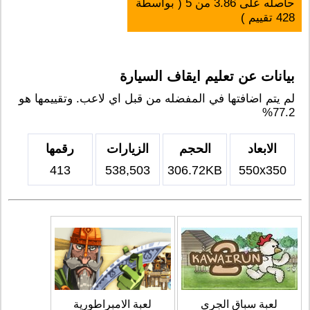
حاصله على
3.86
من
5
( بواسطة
428
تقييم )
بيانات عن تعليم ايقاف السيارة
لم يتم اضافتها في المفضله من قبل اي لاعب. وتقييمها هو
77.2%
الابعاد
الحجم
الزيارات
رقمها
413
538,503
306.72KB
550x350
لعبة سباق الجري
لعبة الامبراطورية