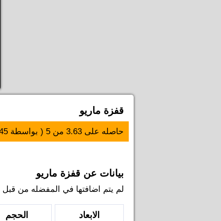
قفزة ماريو
حاصله على
3.63
من
5
( بواسطة
45
بيانات عن قفزة ماريو
لم يتم اضافتها في المفضله من قبل اي ل
الابعاد
الحجم