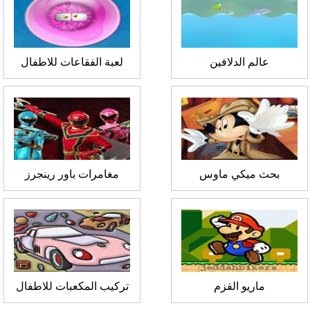
عالم الدلافين
لعبة الفقاعات للاطفال
بحث ميكي ماوس
مغامرات باور رينجرز
ماريو القزم
تركيب المكعبات للاطفال