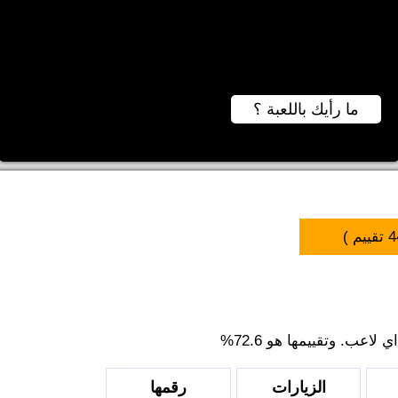
ما رأيك باللعبة ؟
4
تقييم )
اعب. وتقييمها هو 72.6%
الزيارات
رقمها