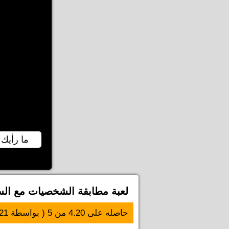
ما رأيك 
لعبة مطابقة الشخصيات مع الس
حاصله على
4.20
من
5
( بواسطة
21