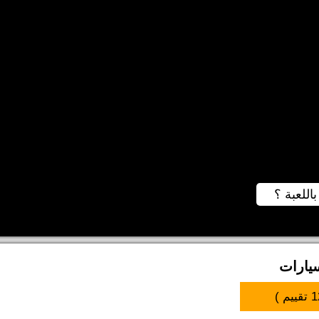
باللعبة ؟
يارات
1
تقييم )