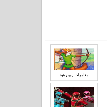
مغامرات روبن هود