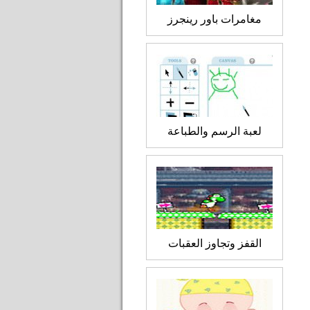
مغامرات باور رينجرز
لعبة الرسم والطباعة
القفز وتجاوز العقبات