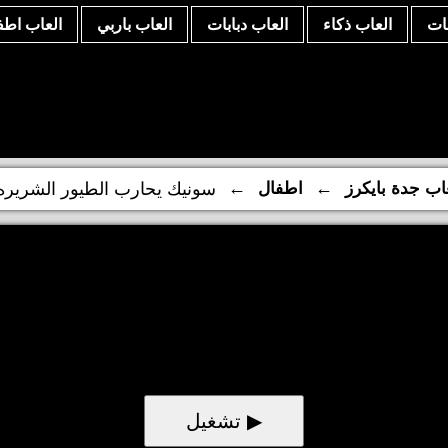
نات
العاب ذكاء
العاب دبابات
العاب باربي
العاب اطف
←
←
اب جدة بايكرز
اطفال
سونيك يحارب الطيور الشريره
▶ تشغيل