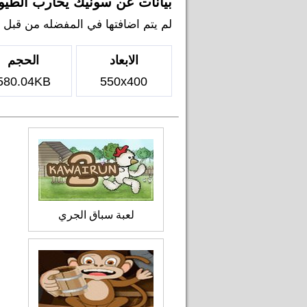
بيانات عن سونيك يحارب الطيو
لم يتم اضافتها في المفضله من قبل اي 
الابعاد
الحجم
580.04KB
550x400
لعبة سباق الجري