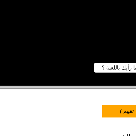
ا رأيك باللعبة ؟
تقييم )