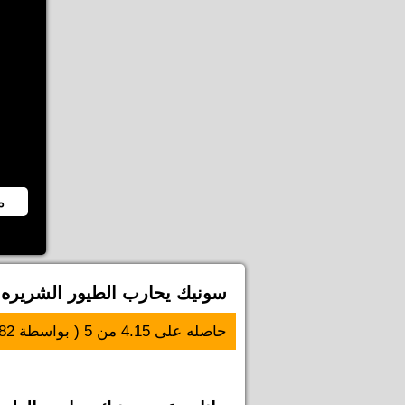
م
سونيك يحارب الطيور الشريره
حاصله على
4.15
من
5
( بواسطة
82