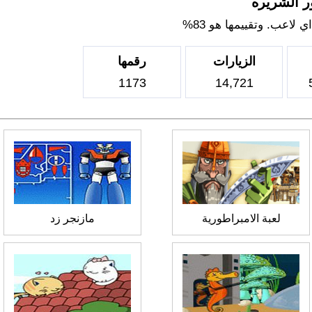
ر الشريره
لاعب. وتقييمها هو 83%
الزيارات
رقمها
1173
14,721
لعبة الامبراطورية
مازنجر زد