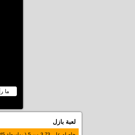
ما رأ
لعبة بازل
حاصله على
3.73
من
5
( بواسطة
45