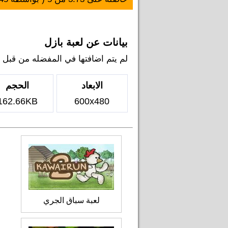
بيانات عن لعبة بازل
لم يتم اضافتها في المفضله من قبل اي ل
الابعاد
الحجم
162.66KB
600x480
لعبة سباق الجري