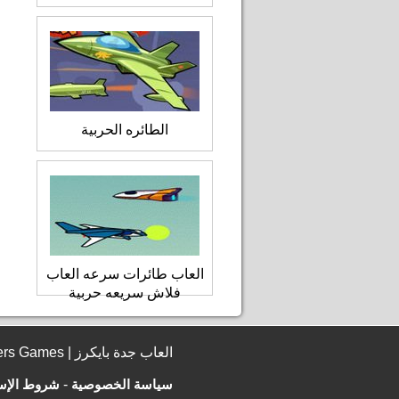
الطائره الحربية
العاب طائرات سرعه العاب
فلاش سريعه حربية
© 2006 - 2026 JeddahBikers Games | العاب جدة بايكرز
سياسة الخصوصية
-
شروط الإس