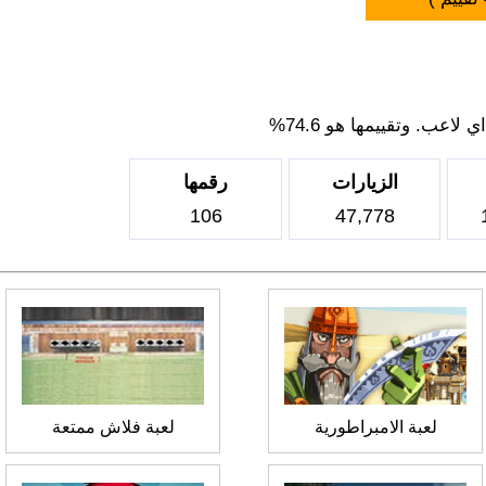
اعب. وتقييمها هو 74.6%
الزيارات
رقمها
106
47,778
لعبة الامبراطورية
لعبة فلاش ممتعة