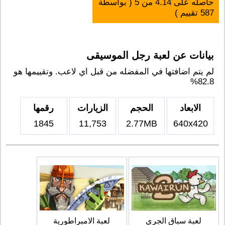
حاصله على
4.14
من
5
( بواسطة
587
تقييم )
بيانات عن لعبة رجل الموسيقى
لم يتم اضافتها في المفضله من قبل اي لاعب. وتقييمها هو
82.8%
الابعاد
الحجم
الزيارات
رقمها
1845
11,753
2.77MB
640x420
لعبة سباق الجري
لعبة الامبراطورية