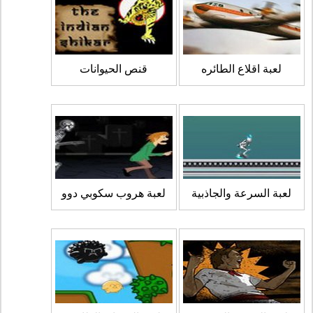
لعبة اقلاع الطائره
قنص الحيوانات
لعبة السرعة والجاذبية
لعبة هروب سكوبي دوو