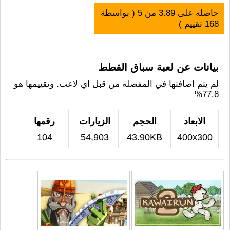
حاصله على
3.89
من
5
( بواسطة
168
تقييم )
بيانات عن لعبة سباق القطط
لم يتم اضافتها في المفضله من قبل اي لاعب. وتقييمها هو
77.8%
الابعاد
الحجم
الزيارات
رقمها
104
54,903
43.90KB
400x300