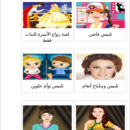
تلبيس فاشن
لعبة زواج الأميرة للبنات
فقط
تلبيس ومكياج أنغام
تلبيس توأم حلوين