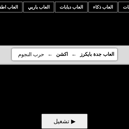
نات
العاب ذكاء
العاب دبابات
العاب باربي
العاب اطف
←
←
العاب جدة بايكرز
اكشن
حرب النجوم
▶ تشغيل