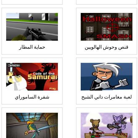
قنص وحوش الهالويين
حماية المطار
لعبة مغامرات داني الشبح
شفرة الساموراي