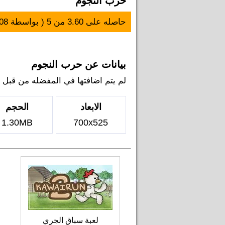
حرب النجوم
حاصله على
3.60
من
5
( بواسطة
08
بيانات عن حرب النجوم
لم يتم اضافتها في المفضله من قبل اي 
الابعاد
الحجم
1.30MB
700x525
لعبة سباق الجري