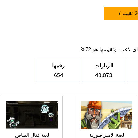
2
تقييم )
لاعب. وتقييمها هو 72%
الزيارات
رقمها
654
48,873
لعبة الامبراطورية
لعبة قتال القناص