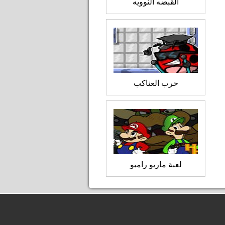
القبضه النوويه
حرب العناكب
لعبة ماريو رامبو