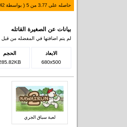
حاصله على
3.77
من
5
( بواسطة
42
بيانات عن الصغيرة القاتله
لم يتم اضافتها في المفضله من قبل اي ل
الابعاد
الحجم
285.82KB
680x500
لعبة سباق الجري