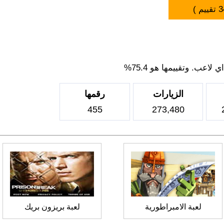
3
تقييم )
اعب. وتقييمها هو 75.4%
الزيارات
رقمها
455
273,480
لعبة الامبراطورية
لعبة بريزون بريك