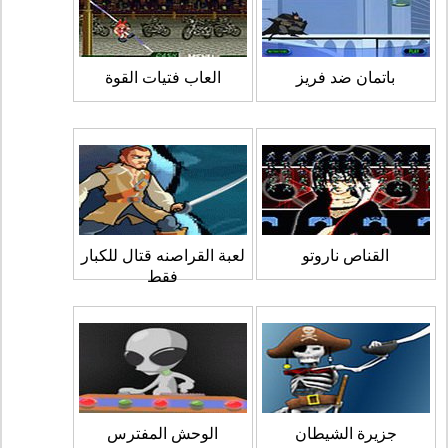
باتمان ضد فريز
العاب فتيات القوة
القناص ناروتو
لعبة القراصنه قتال للكبار
فقط
جزيرة الشيطان
الوحش المفترس