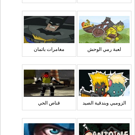
لعبة رمي الوحش
مغامرات باتمان
الزومبي وبندقية الصيد
قناص الحي