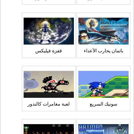
باتمان يحارب الأعداء
قفزة فيليكس
سونيك السريع
لعبة مغامرات كالندور