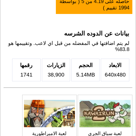
حاصله على
4.19
من
5
( بواسطة
1994
تقييم )
بيانات عن الدوده الشرسه
لم يتم اضافتها في المفضله من قبل اي لاعب. وتقييمها هو
83.8%
الابعاد
الحجم
الزيارات
رقمها
1741
38,900
5.14MB
640x480
لعبة سباق الجري
لعبة الامبراطورية