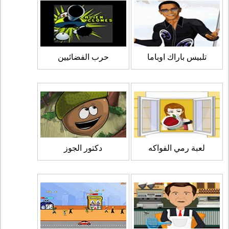
تلبيس باراك اوباما
حرب الفضائيين
لعبة رمي الفواكه
دكتور الجوز