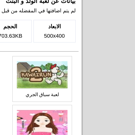
بيانات عن لعبة الولد و البنت
لم يتم اضافتها في المفضله من قبل اي ل
الابعاد
الحجم
703.63KB
500x400
لعبة سباق الجري