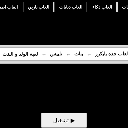
نات
العاب ذكاء
العاب دبابات
العاب باربي
العاب اطف
←
←
←
لعاب جدة بايكرز
بنات
تلبيس
لعبة الولد و البنت
▶ تشغيل