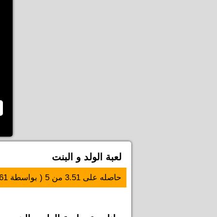
لعبة الولد و البنت
حاصله على
3.51
من
5
( بواسطة
61