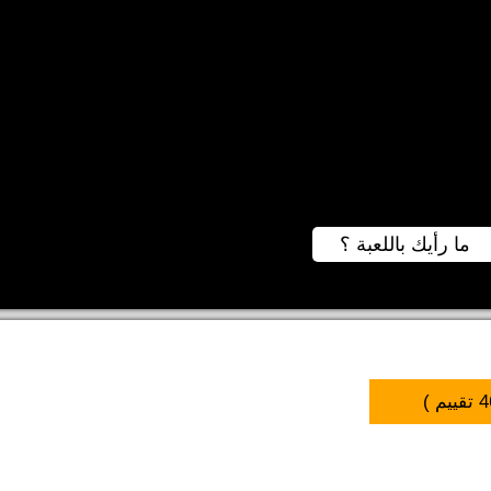
ما رأيك باللعبة ؟
4
تقييم )