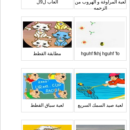
لعبة المراوغة و الهروب من
العاب ل9ل
الزحمه
hguhf fkhj hguhf 'fo
مطابقة القطط
لعبة صيد السمك السريع
لعبة سباق القطط