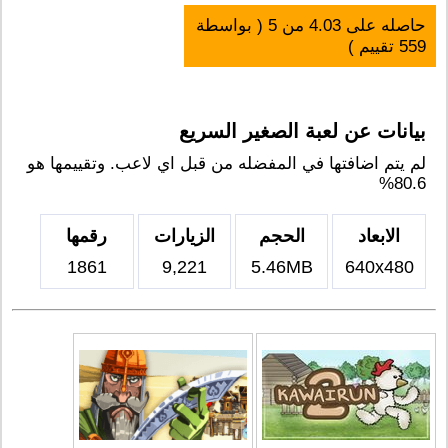
حاصله على
4.03
من
5
( بواسطة
559
تقييم )
بيانات عن لعبة الصغير السريع
لم يتم اضافتها في المفضله من قبل اي لاعب. وتقييمها هو
80.6%
الابعاد
الحجم
الزيارات
رقمها
1861
9,221
5.46MB
640x480