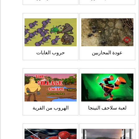
عودة المحاربين
حروب الغابات
لعبة سلاحف النينجا
الهروب من القرية