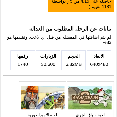
حاصله على
4.15
من
5
( بواسطة
1181
تقييم )
بيانات عن الرجل المطلوب من العداله
لم يتم اضافتها في المفضله من قبل اي لاعب. وتقييمها هو
83%
الابعاد
الحجم
الزيارات
رقمها
1740
30,600
6.82MB
640x480
لعبة سباق الجري
لعبة الامبراطورية