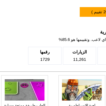
2
تقييم )
ية
اعب. وتقييمها هو 85.6%
الزيارات
رقمها
1729
11,261
لعبة الامبراطورية
العاب طريفة ممتعة مسلية