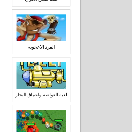
القرد الاعجوبه
لعبة الغواصه واعماق البحار