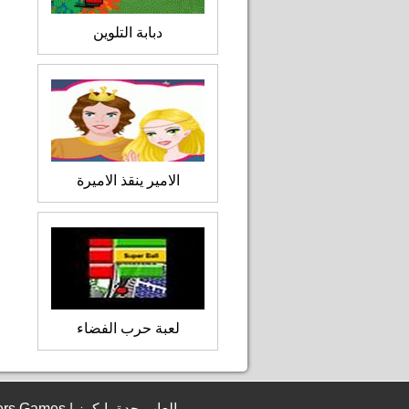
دبابة التلوين
الامير ينقذ الاميرة
لعبة حرب الفضاء
© 2006 - 2026 JeddahBikers Games | العاب جدة بايكرز