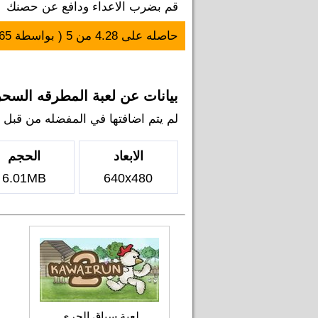
قم بضرب الاعداء ودافع عن حصنك
حاصله على
4.28
من
5
( بواسطة
65
بيانات عن لعبة المطرقه السحر
لم يتم اضافتها في المفضله من قبل اي ل
الابعاد
الحجم
6.01MB
640x480
لعبة سباق الجري