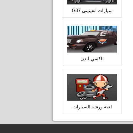
سيارات انفينيتي G37
تاكسي لندن
لعبة ورشة السيارات