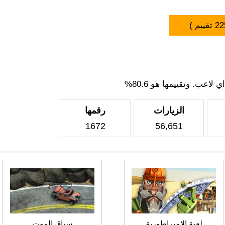
22
تقييم )
اعب. وتقييمها هو 80.6%
الزيارات
رقمها
1672
56,651
لعبة الامبراطورية
سباق الموت