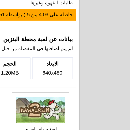
طلبات القهوه وغيرها
حاصله على
4.03
من
5
( بواسطة
51
بيانات عن لعبة محطة البنزين
لم يتم اضافتها في المفضله من قبل اي ل
الابعاد
الحجم
1.20MB
640x480
لعبة سباق الجري