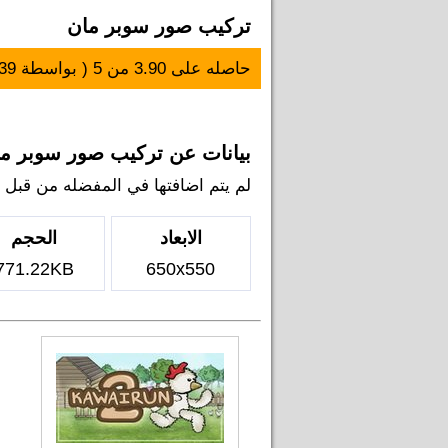
تركيب صور سوبر مان
حاصله على
3.90
من
5
( بواسطة
39
بيانات عن تركيب صور سوبر م
لم يتم اضافتها في المفضله من قبل اي 
الابعاد
الحجم
771.22KB
650x550