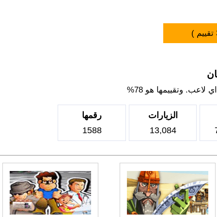
تقييم )
ان
لاعب. وتقييمها هو 78%
الزيارات
رقمها
1588
13,084