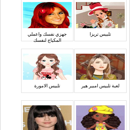
تلبيس تريزا
جهزي نفسك واعملي
المكياج لنفسك
لعبة تلبيس امبير هير
تلبيس الامورة