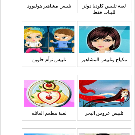
لعبة تلبيس كلوديا دولز
تلبيس مشاهير هوليوود
للبنات فقط
مكياج وتلبيس المشاهير
تلبيس توأم حلوين
تلبيس عروس البحر
لعبة مطعم العائله