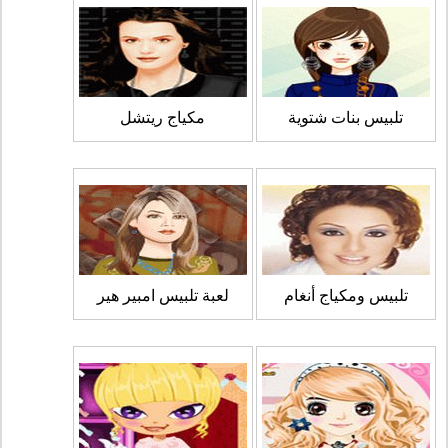
تلبيس بنات شتوية
مكياج ريتشل
تلبيس ومكياج أنغام
لعبة تلبيس امبير هير