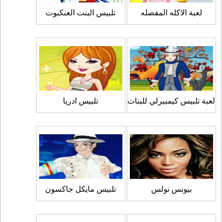
لعبة الاكله المفضله
تلبيس البنت العنكبوت
لعبة تلبيس كيمبيرلي للبنات
تلبيس ادريا
بيونس نولس
تلبيس مايكل جاكسون