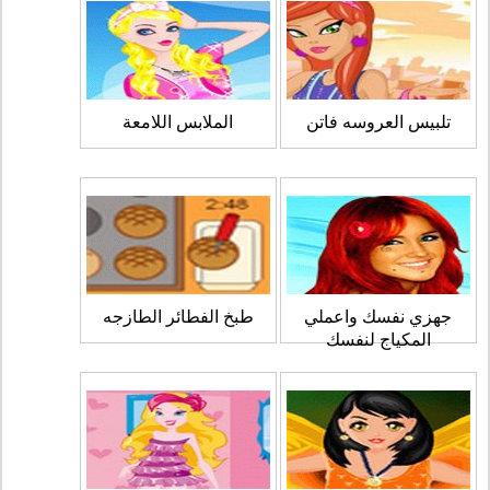
تلبيس العروسه فاتن
الملابس اللامعة
جهزي نفسك واعملي
طبخ الفطائر الطازجه
المكياج لنفسك