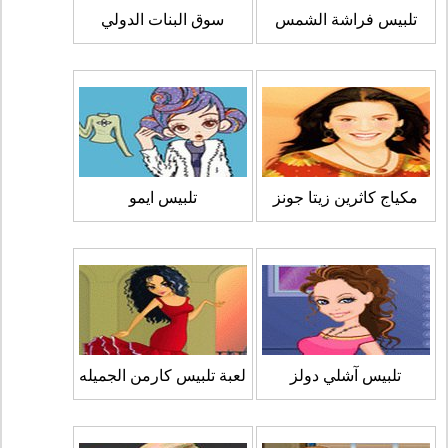
تلبيس فراشة الشمس
سوق البنات الدولي
مكياج كاثرين زيتا جونز
تلبيس ايمو
تلبيس آشلي دولز
لعبة تلبيس كارمن الجميله