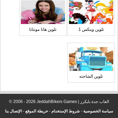
تلوين وينكس 1
تلوين هانا مونتانا
تلوين الشاحنه
© 2006 - 2026 JeddahBikers Games | العاب جدة بايكرز
سياسة الخصوصية
-
شروط الإستخدام
-
خريطة الموقع
-
الإتصال بنا