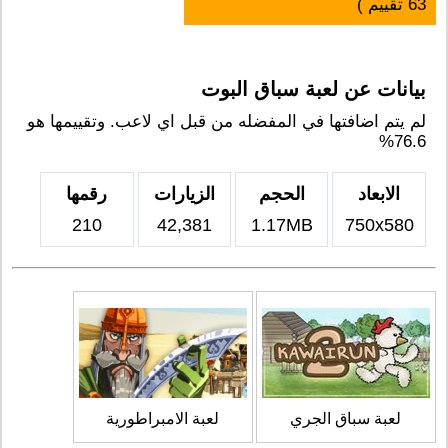
63
تقييم )
بيانات عن لعبة سباق البوت
لم يتم اضافتها في المفضله من قبل اي لاعب. وتقييمها هو
76.6%
الابعاد
الحجم
الزيارات
رقمها
210
42,381
1.17MB
750x580
لعبة سباق الجري
لعبة الامبراطورية