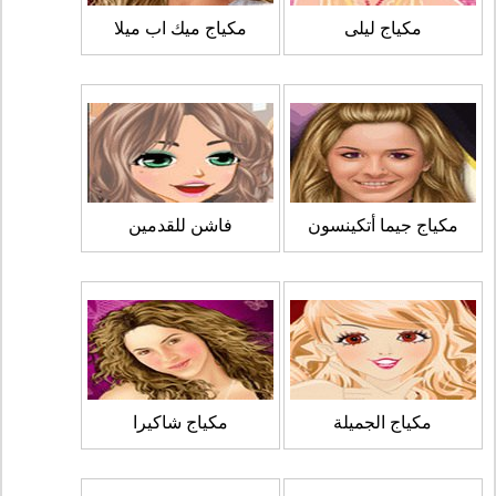
مكياج ليلى
مكياج ميك اب ميلا
مكياج جيما أتكينسون
فاشن للقدمين
مكياج الجميلة
مكياج شاكيرا