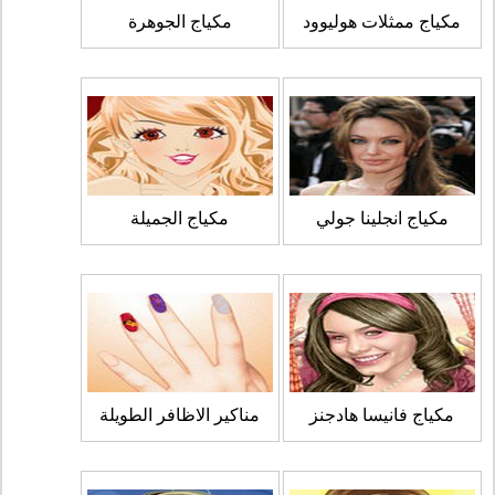
مكياج ممثلات هوليوود
مكياج الجوهرة
مكياج انجلينا جولي
مكياج الجميلة
مكياج فانيسا هادجنز
مناكير الاظافر الطويلة