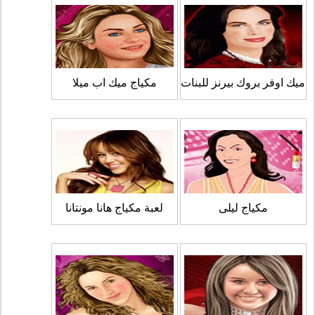
ميك اوفر بروك بيرنز للبنات
مكياج ميك اب ميلا
مكياج ليلى
لعبة مكياج هانا مونتانا