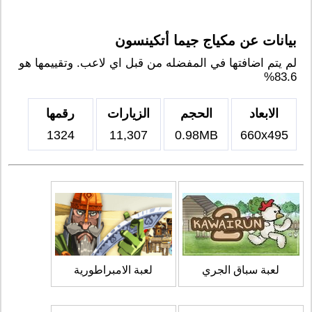
بيانات عن مكياج جيما أتكينسون
لم يتم اضافتها في المفضله من قبل اي لاعب. وتقييمها هو
83.6%
الابعاد
الحجم
الزيارات
رقمها
1324
11,307
0.98MB
660x495
لعبة سباق الجري
لعبة الامبراطورية