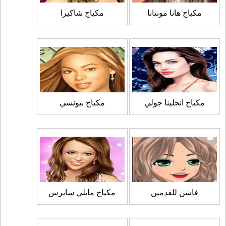
مكياج هانا مونتانا
مكياج شاكيرا
مكياج انجلينا جولي
مكياج بيونسي
فاشن للقدمين
مكياج مايلي سايرس