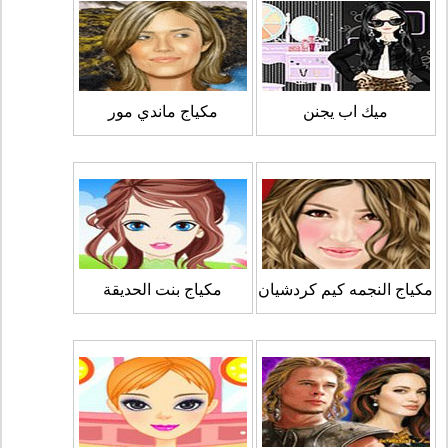
ميك اب يجنن
مكياج ماندي مور
مكياج النجمه كيم كردشيان
مكياج بنت الحديقة