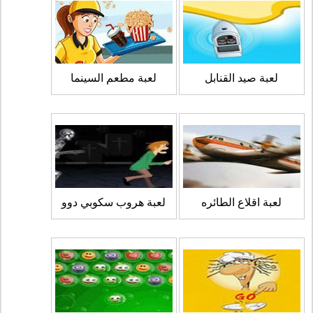
لعبة صيد القنابل
لعبة مطعم السينما
لعبة اقلاع الطائره
لعبة هروب سكوبي دوو