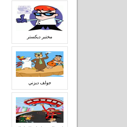
مختبر ديكستر
جولف ديزني