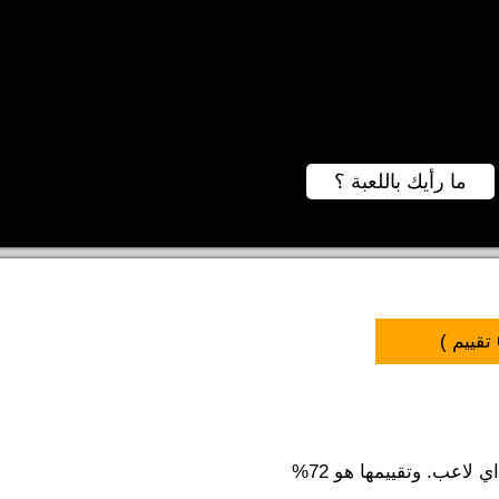
ما رأيك باللعبة ؟
تقييم )
لاعب. وتقييمها هو 72%