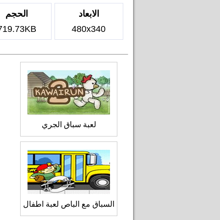
الابعاد
الحجم
719.73KB
480x340
لعبة سباق الجري
السباق مع الباص لعبة اطفال