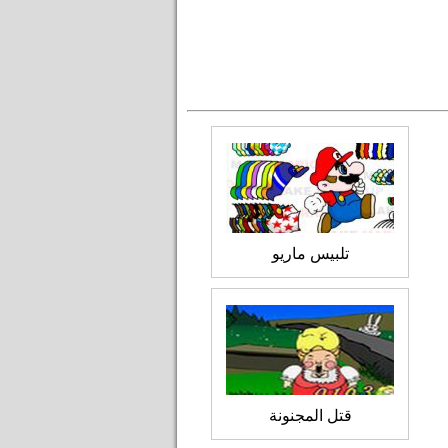
تلبيس ماريو
قتل المجنونة