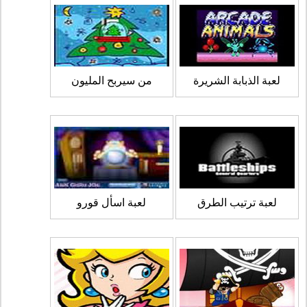
لعبة الذبابة الشريرة
من سيربح المليون
لعبة ترتيب الطرق
لعبة اسأل قورو