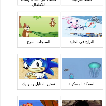
للاطفال
التزلج في الجليد
السنجاب المرح
السمكة المسكينة
تفجير القنابل وسونيك