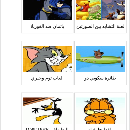
لعبة التشابه بين الصورتين
باتمان ضد الغوريلا
طائرة سكوبي دو
العاب توم وجيري
القط جارفيلد
البط دافي Daffy Duck