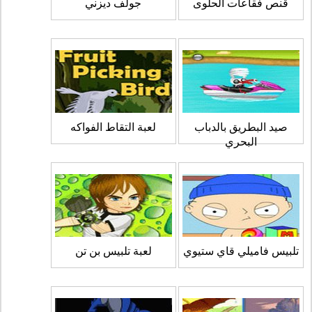
قنص فقاعات الحلوى
جولف ديزني
صيد البطريق بالدباب
لعبة التقاط الفواكه
البحري
تلبيس فاميلي قاي ستيوي
لعبة تلبيس بن تن