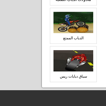
الدباب الممتع
سباق دبابات ريس