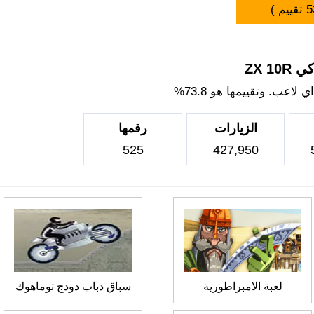
5
تقييم )
ZX 1
اعب. وتقييمها هو 73.8%
الزيارات
رقمها
525
427,950
لعبة الامبراطورية
سباق دباب دودج توماهوك