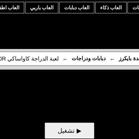
نات
العاب ذكاء
العاب دبابات
العاب باربي
العاب اطف
←
←
ة بايكرز
دبابات ودراجات
لعبة الدراجة كاواساكي ZX 10R
▶ تشغيل