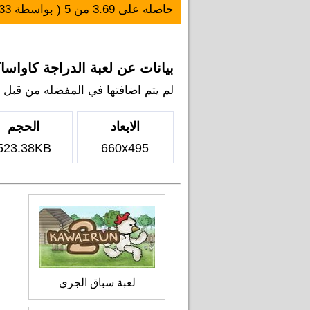
حاصله على
3.69
من
5
( بواسطة
33
بيانات عن لعبة الدراجة كاواساكي 0R
لم يتم اضافتها في المفضله من قبل اي ل
الابعاد
الحجم
523.38KB
660x495
لعبة سباق الجري