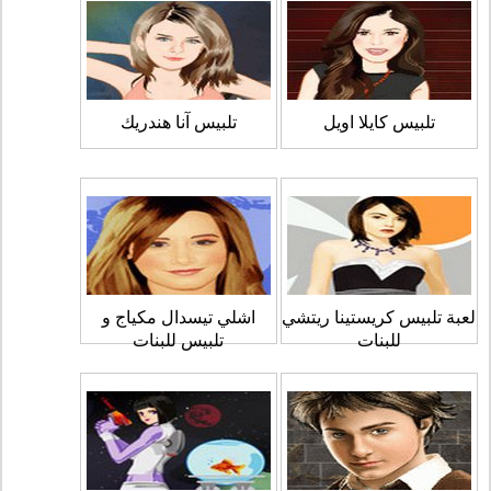
تلبيس كايلا اويل
تلبيس آنا هندريك
لعبة تلبيس كريستينا ريتشي
اشلي تيسدال مكياج و
للبنات
تلبيس للبنات