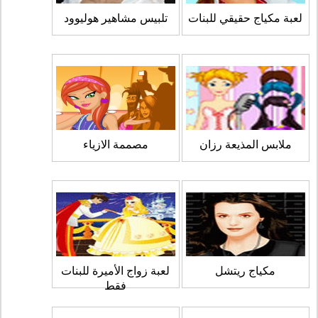
لعبة مكياج حقيقي للبنات
تلبيس مشاهير هوليوود
ملابس المذيعة رزان
مصممة الازياء
مكياج ريتشل
لعبة زواج الأميرة للبنات
فقط