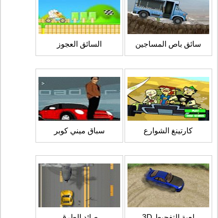
سائق باص المساجين
السائق العجوز
كارتينغ الشوارع
سباق ميني كوبر
لعبة التفحيط 3D
صائد الطرق